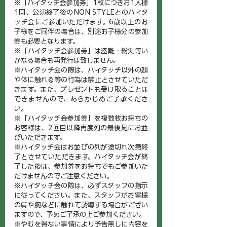
※「ハイタッチ会参加券」1枚につきお1人様
1回、公演終了後のNON STYLEとのハイタ
ッチ会にご参加いただけます。6歳以上のお
子様をご同伴の場合は、別途お子様分の参加
券も必要となります。
※「ハイタッチ会参加券」は盗難・紛失等い
かなる場合も再発行は致しません。
※ハイタッチ会の際は、ハイタッチ以外の顔
や体に触れる等の行為は禁止とさせていただ
きます。また、プレゼントも受け取ることは
できませんので、あらかじめご了承くださ
い。
※「ハイタッチ会参加券」を複数枚お持ちの
お客様は、2回目以降再度列の最後尾にお並
びいただきます。
※ハイタッチ会はお並びの列が途切れ次第終
了とさせていただきます。ハイタッチ会が終
了した後は、参加券をお持ちでもご参加いた
だけませんのでご注意ください。
※ハイタッチ会の際は、必ずスタッフの指示
に従ってください。また、スタッフがお客様
の肩や腕などに触れて誘導する場合がござい
ますので、予めご了承の上ご参加ください。
※やむを得ない事情により予告無しに内容を