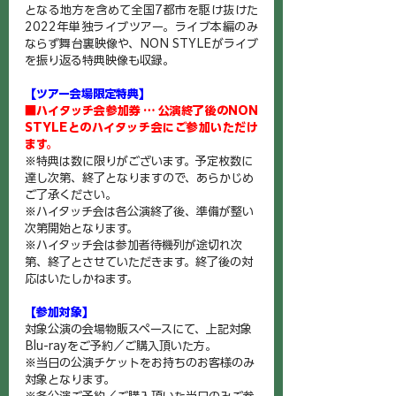
となる地方を含めて全国7都市を駆け抜けた
2022年単独ライブツアー。ライブ本編のみ
ならず舞台裏映像や、NON STYLEがライブ
を振り返る特典映像も収録。
【ツアー会場限定特典】
■ハイタッチ会参加券 … 公演終了後のNON 
STYLEとのハイタッチ会にご参加いただけ
ます。
※特典は数に限りがございます。
予定枚数に
達し次第、終了となりますので、あらかじめ
ご了承ください。
※ハイタッチ会は各公演終了後、準備が整い
次第開始となります。
※ハイタッチ会は参加者待機列が途切れ次
第、終了とさせていただきます。終了後の対
応はいたしかねます。
【参加対象】
対象公演の会場物販スペースにて、上記対象
Blu-rayをご予約／ご購入頂いた方。
※当日の公演チケットをお持ちのお客様のみ
対象となります。