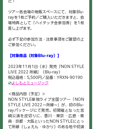
た！
ツアー各会場の物販スペースにて、対象Blu-
rayを1枚ご予約／ご購入いただきますと、会
場特典として「ハイタッチ会参加券」を1枚
差し上げます。
必ず下記の参加方法・注意事項をご確認の上
ご参加ください。
【対象商品（対象Blu-ray）】
2023年11月1日（水）発売『
NON STYLE 
LIVE 2022 所縁
』（Blu-ray）
税込価格：5,500円／品番：YRXN-90190
💿
よしもとミュージック
＜商品内容（予定）＞
NON STYLE単独ライブ全国ツアー「NON 
STYLE LIVE 2022～所縁～」が、初のBlu-
rayパッケージにて発売。初開催となった宮
崎公演を皮切りに、香川・東京・広島・青
森・京都・大阪といったNON STYLEにとっ
て所縁（しょえん・ゆかり）のある地や初演