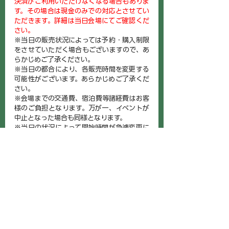
決済がご利用いただけなくなる場合もありま
す。その場合は現金のみでの対応とさせてい
ただきます。詳細は当日会場にてご確認くだ
さい。
※当日の販売状況によっては予約・購入制限
をさせていただく場合もございますので、あ
らかじめご了承ください。
※当日の都合により、各販売時間を変更する
可能性がございます。あらかじめご了承くだ
さい。
※会場までの交通費、宿泊費等諸経費はお客
様のご負担となります。万が一、イベントが
中止となった場合も同様となります。
※当日の状況によって開始時間が急遽変更に
なる場合や、ご案内開始までお時間をいただ
く場合もございます。お客様の帰路（終電時
刻等）については一切の責任を負えませんの
で、あらかじめご了承ください。
※会場施設へのお問い合わせは一切お断りい
たします。
※イベント参加者が、反社会的勢力等（暴力
団、暴力団員、右翼団体、反社会的勢力、そ
の他これに準ずる者。以下同じ）または資金
提供その他を通じて反社会的勢力等の維持、