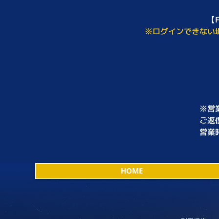
【
※ログインできない
※営
ご返
営業時
HOME