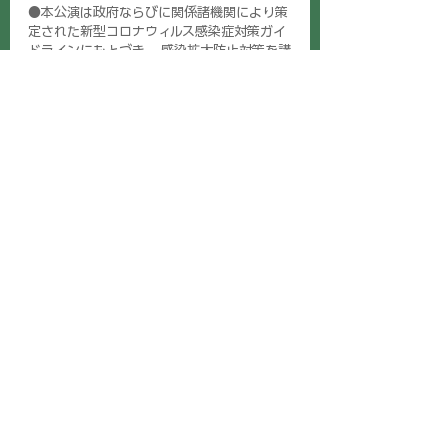
●本公演は政府ならびに関係諸機関により策
定された新型コロナウィルス感染症対策ガイ
ドラインにもとづき、 感染拡大防止対策を講
じて開催いたします。
●出演者から客席まで1.8mの距離を確保い
たします。
※実施会館規定に準じて距離の確保対応を行
います。
●立ち見の販売はございません。
●場内は公演ごとに消毒・除菌散布を行いま
す。
●開場時、休憩時には、入場口や客席扉を開
けて換気します。
約1時間に1度のペースで5分以上の換気を行
います。
※会場換気システムによる常時換気、効率的
な換気をおこなうため扉を開けない場合がご
ざいます。
●換気を行うことにより、劇場内の気温の変
化が想定されます。 お客様ご自身での暑さ対
策・防寒対策をお願いいたします。
●入場口での検温をお願いいたします。 非接
触式体温計での検温後、37.5度以上のお客様