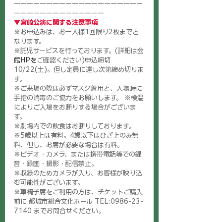
ーーーーーーーーーーーーーーーーーーーー
ーーーーーーーーーーーーーー 
▼宮崎公演に関する注意事項 
※お申込みは、お一人様1回限り2枚までと
なります。
※託児サービスを行っております。(詳細は会
館HPを
ご確認ください)申込締切
10/22(土)。但し定員に達し次第締め切りま
す。
※ご来場の際は必ずマスク着用と、入場時に
手指の消毒のご協力をお願いします。 ※検温
によりご入場をお断りする場合がございま
す。
※劇場内での飲食はお断りしております。
※5歳以上は有料。4歳以下はひざ上のみ無
料、但し、お席が必要な場合は有料。
※ビデオ・カメラ、または携帯電話等での録
音・録画・撮影・配信禁止。
※収録のためカメラが入り、お客様が映り込
む可能性がございます。
※車椅子席をご利用の方は、チケットご購入
前に 都城市総合文化ホール TEL:0986-23-
7140 までお問合せください。