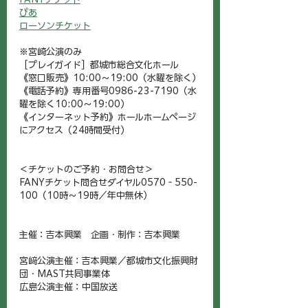
ぴあ
ローソンチケット
※宮崎公演のみ
［プレイガイド］都城市総合文化ホール
《窓口販売》10:00～19:00（水曜を除く）
《電話予約》専用番号0986-23-7190（水
曜を除く10:00～19:00）
《インターネット予約》ホールホームページ
にアクセス（24時間受付）
＜チケットのご予約・お問合せ＞
FANYチケット問合せダイヤル0570‐550-
100（10時～19時／年中無休）
主催：吉本興業　企画・制作：吉本興業
宮﨑公演主催：吉本興業／都城市文化振興財
団・MAST共同事業体
広島公演主催：中国放送