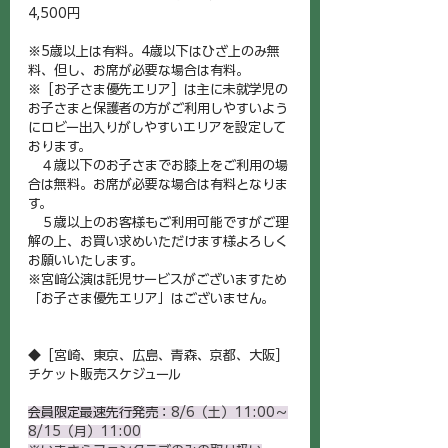
4,500円
※5歳以上は有料。4歳以下はひざ上のみ無
料、但し、お席が必要な場合は有料。
※［お子さま優先エリア］は主に未就学児の
お子さまと保護者の方がご利用しやすいよう
にロビー出入りがしやすいエリアを設定して
おります。
　４歳以下のお子さまでお膝上をご利用の場
合は無料。お席が必要な場合は有料となりま
す。
　５歳以上のお客様もご利用可能ですがご理
解の上、お買い求めいただけます様よろしく
お願いいたします。
※宮﨑公演は託児サービスがございますため
「お子さま優先エリア」はございません。
◆［宮崎、東京、広島、青森、京都、大阪］
チケット販売スケジュール
会員限定最速先行発売：
8/6（土）11:00～
8/15（月）11:00