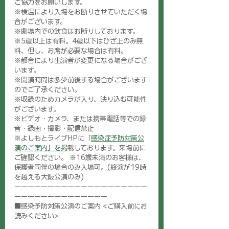
ご協力をお願いします。
※検温により入場をお断りさせていただく場
合がございます。
※劇場内での飲食はお断りしております。
※5歳以上は有料。4歳以下はひざ上のみ無
料、但し、お席が必要な場合は有料。
※都合により出演者が変更になる場合がござ
います。
※開演時間は多少前後する場合がございます
のでご了承ください。
※収録のためカメラが入り、映り込む可能性
がございます。
※ビデオ・カメラ、または携帯電話等での録
音・録画・撮影・配信禁止
※よしもとライブHPに「
感染症予防対策公
演のご案内」を掲
載しております。来場前に
ご確認ください。 ※16歳未満のお客様は、
保護者同伴の場合のみ入場可。(終演が19時
を越える大阪公演のみ)
ーーーーーーーーーーーーーーーーーーーー
ーーーーーーーーーーーーーー 
■感染予防対策公演のご案内 <ご購入前にお
読みください> 