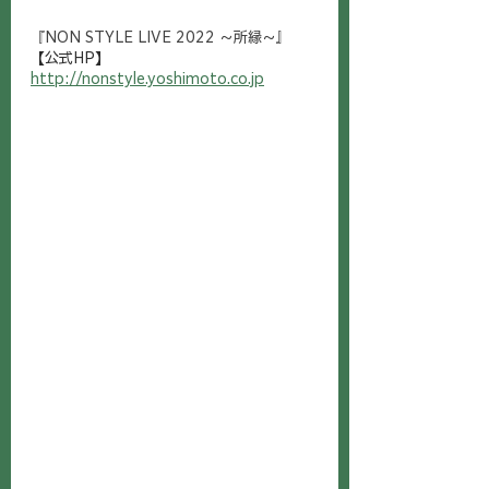
『NON STYLE LIVE 2022 ～所縁～』
【公式HP】
http://nonstyle.yoshimoto.co.jp