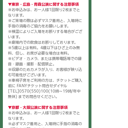
▼東京・広島・⻘森公演に関する注意事項 
※お申込みは、お一人様1回限り2枚までと
なります。
※ご来場の際は必ずマスク着用と、入場時に
手指の消毒のご協力をお願いします。
※検温によりご入場をお断りする場合がござ
います。
※劇場内での飲食はお断りしております。
※5歳以上は有料。4歳以下はひざ上のみ無
料、但し、お席が必要な場合は有料。
※ビデオ・カメラ、または携帯電話等での録
音・録画・撮影・配信禁止。
※収録のためカメラが入り、お客様が映り込
む可能性がございます。
※車椅子席をご利用の方は、チケットご購入
前に FANYチケット問合せダイヤル
[TEL]0570(550)100(10時〜19時/年中
無休) までお問合せください。
▼京都・大阪公演に関する注意事項 
※お申込みは、お一人様1回限り2枚までと
なります。
※必ずマスク着用と、入場時に手指の消毒の