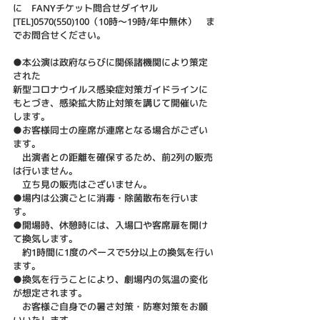
に　FANYチケット問合せダイヤル
[TEL]0570(550)100（10時～19時/年中無休）　ま
でお問合せください。
●本公演は政府ならびに関係諸機関により策定
された
新型コロナウイルス感染症対策ガイドラインに
もとづき、感染拡大防止対策を講じて開催いた
します。
●お客様同士の座席が連席となる場合がござい
ます。
　出演者との距離を確保するため、前2列の販売
は行いません。
　立ち見の販売はございません。
●場内は公演ごとに消毒・除菌散布を行いま
す。
●開場時、休憩時には、入場口や客席扉を開け
て換気します。
　約1時間に1度のペースで5分以上の換気を行い
ます。
●換気を行うことにより、劇場内の気温の変化
が想定されます。
　お客様ご自身での暑さ対策・防寒対策をお願