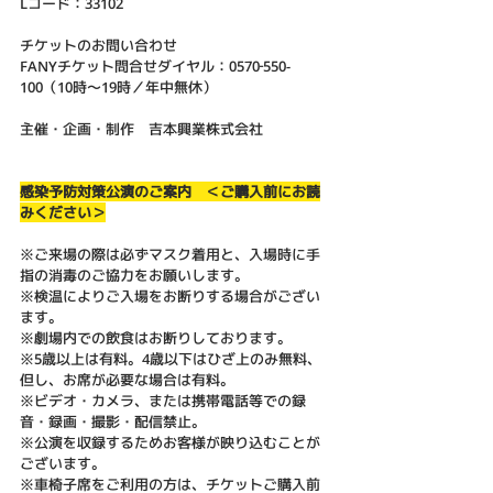
Lコード：33102
チケットのお問い合わせ
FANYチケット問合せダイヤル：0570‐550-
100（10時～19時／年中無休）
主催・企画・制作　吉本興業株式会社
感染予防対策公演のご案内　＜ご購入前にお読
みください＞
※ご来場の際は必ずマスク着用と、入場時に手
指の消毒のご協力をお願いします。
※検温によりご入場をお断りする場合がござい
ます。
※劇場内での飲食はお断りしております。
※5歳以上は有料。4歳以下はひざ上のみ無料、
但し、お席が必要な場合は有料。
※ビデオ・カメラ、または携帯電話等での録
音・録画・撮影・配信禁止。
※公演を収録するためお客様が映り込むことが
ございます。
※車椅子席をご利用の方は、チケットご購入前