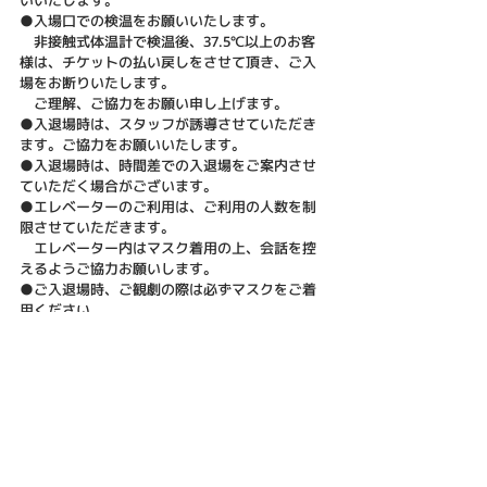
いいたします。
●入場口での検温をお願いいたします。
　非接触式体温計で検温後、37.5℃以上のお客
様は、チケットの払い戻しをさせて頂き、ご入
場をお断りいたします。
　ご理解、ご協力をお願い申し上げます。
●入退場時は、スタッフが誘導させていただき
ます。ご協力をお願いいたします。
●入退場時は、時間差での入退場をご案内させ
ていただく場合がございます。
●エレベーターのご利用は、ご利用の人数を制
限させていただきます。
　エレベーター内はマスク着用の上、会話を控
えるようご協力お願いします。
●ご入退場時、ご観劇の際は必ずマスクをご着
用ください。
　※マスクをご着用されていない場合は、ご入
場をお断りさせていただきます。
　　予めご了承ください。
●ロビー、お化粧室には消毒液を設置しており
ます。
●出演者が客席におりたり、お客様とコミュニ
ケーションをとる演出は控えさせていただきま
す。