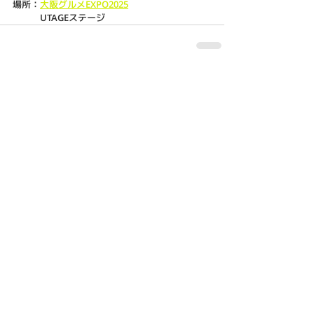
場所：
大阪グルメEXPO2025
　　　UTAGEステージ
コメント
この投稿へのコメントは利用でき
なくなりました。詳細はサイト所
有者にお問い合わせください。
利用規約
プライバシーポリシー
特定商取引法に基づく表記