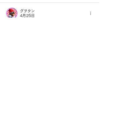
グヲタン
4月25日
寄席のありネタ20本も改良嬉しいです！！
お忙しい中ありがとうございます😆
最近寄席でアドリブ多くて嬉しいなっ✨と思
ってましたが、前回ルミネ1、3回目に「ご
近所付き合い」1日2回も観ると、ネタに組
み込まれた進化版だと気付きました😅‼️
女性に服をプレゼントも一部変化してました
ねー！
入院生活も徐々に進化していきましたが更に
改良されたんですかね？
次回は5月5日ルミネ全ステ行くので楽しみ
です！
彦八祭りも泊まりで行きますよー👍
かっこいい着物ですね😁
怨念撒いて落語ファイトーー！
いいね！
返信