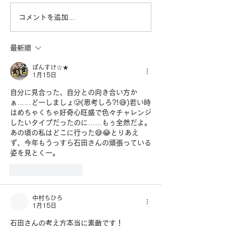
コメントを追加…
最新順
ぽんすけ☆★
1月15日
自分に見合った、自分との向き合い方か
ぁ……どーしましょ🥲(思考しろ?!😅)若い時
はめちゃくちゃ好奇心旺盛で色々チャレンジ
したいタイプだったのに……もぅ全然だよ。
あの頃の私はどこに行った😅😂とりあえ
ず、今年もうっすら石田さんの頑張っている
姿を見とくー。
いいね！
返信
中村ちひろ
1月15日
石田さんの考え方本当に素敵です！