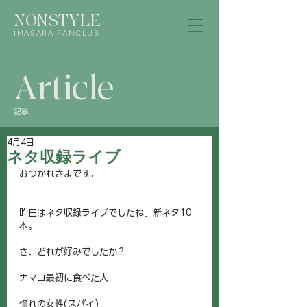
NONSTYLE
IMASARA FANCLUB
Article
記事
4月4日
ネタ収録ライブ
おつかれさまです。
昨日はネタ収録ライブでしたね。新ネタ10
本。
さ、どれが好みでしたか？
ナマコ最初に食べた人
憧れの女性(スパイ)