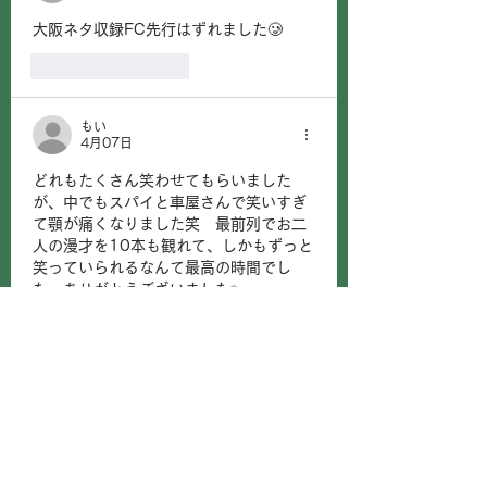
大阪ネタ収録FC先行はずれました🥲
いいね！
返信
もい
4月07日
どれもたくさん笑わせてもらいました
が、中でもスパイと車屋さんで笑いすぎ
て顎が痛くなりました笑　最前列でお二
人の漫才を10本も観れて、しかもずっと
笑っていられるなんて最高の時間でし
た。ありがとうございました✨
いいね！
返信
。・かおり・。
4月07日
こんにちは。
私は行けなかったのでYouTubeに上がる
の楽しみにしてます。