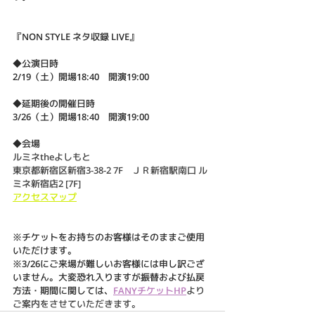
『NON STYLE ネタ収録 LIVE』
◆公演日時
2/19（土）開場18:40　開演19:00
◆延期後の開催日時
3/26（土）開場18:40　開演19:00
◆会場
ルミネtheよしもと
東京都新宿区新宿3-38-2 7F　ＪＲ新宿駅南口 ル
ミネ新宿店2 [7F]
アクセスマップ
※チケットをお持ちのお客様はそのままご使用
いただけます。
※3/26にご来場が難しいお客様には申し訳ござ
いません。大変恐れ入りますが振替および払戻
方法・期間に関しては、
FANYチケットHP
より
ご案内をさせていただきます。