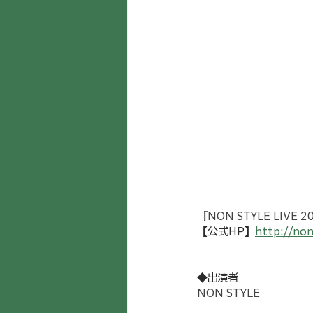
『NON STYLE LIVE 
【公式HP】
http://non
◆出演者
NON STYLE