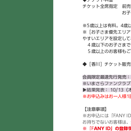
チケット全席指定　前売4,
　　　　　　　　　お子さ
※5歳以上は有料。4歳
※［お子さま優先エリア
やすいエリアを設定して
　４歳以下のお子さまで
　５歳以上のお客様もご
◆［香川］チケット販売
会員限定最速先行発売：1
※いまさらファンクラブ
▶︎結果発表： 10/13
（木
※お申込みはお一人様1
【注意事項】
※お申込には「FANY 
お持ちでないお客様は、
※「F
ANY ID」の登