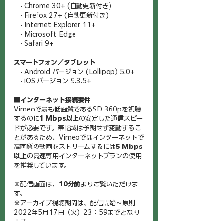
　· Chrome 30+ (自動更新付き)
　· Firefox 27+ (自動更新付き)
　· Internet Explorer 11+ 
　· Microsoft Edge 
　· Safari 9+
スマートフォン／タブレット
　· Android バージョン (Lollipop) 5.0+
　· iOS バージョン 9.3.5+
■インターネット接続要件
Vimeoで最も低画質であるSD 360pを視聴
するのに
1 Mbps以上
の安定した通信スピー
ドが必要です。帯幅域は予期せず変動するこ
とがあるため、Vimeoではインターネットで
高画質の動画をストリームするには
5 Mbps
以上
の高速専用インターネットプランの使用
を推奨しています。
※配信画面は、
10分前
よりご覧いただけま
す。
※アーカイブ視聴期間は、配信開始〜原則
2022年5月17日（火）23：59までとなり