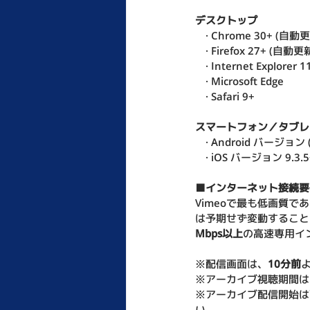
デスクトップ
　· Chrome 30+ (自
　· Firefox 27+ (自動
　· Internet Explorer 1
　· Microsoft Edge 
　· Safari 9+
スマートフォン／タブレ
　· Android バージョン (Lo
　· iOS バージョン 9.3.5
■インターネット接続要
Vimeoで最も低画質であ
は予期せず変動すること
Mbps以上
の高速専用イ
※配信画面は、
10分前
※アーカイブ視聴期間は、
※アーカイブ配信開始は
い。