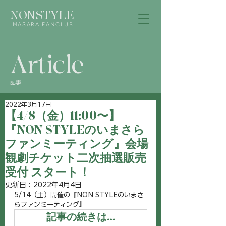
NONSTYLE
IMASARA FANCLUB
Article
記事
2022年3月17日
【4/8（金）11:00〜】
『NON STYLEのいまさら
ファンミーティング』会場
観劇チケット二次抽選販売
受付 スタート！
更新日：
2022年4月4日
5/14（土）開催の『NON STYLEのいまさ
らファンミーティング』
記事の続きは…