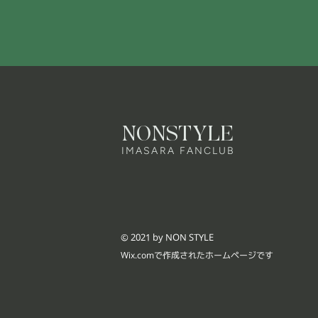
NONSTYLE
IMASARA FANCLUB
© 2021 by NON STYLE
Wix.comで作成されたホームページです